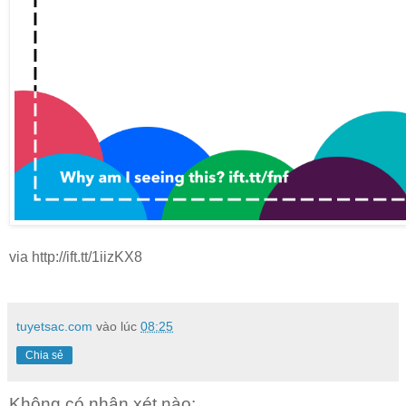
via http://ift.tt/1iizKX8
tuyetsac.com
vào lúc
08:25
Chia sẻ
Không có nhận xét nào: