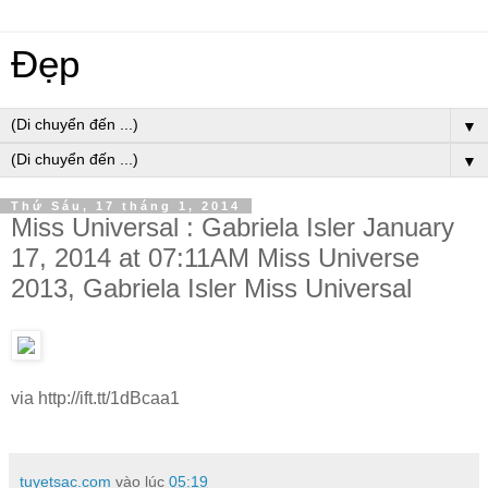
Đẹp
▼
▼
Thứ Sáu, 17 tháng 1, 2014
Miss Universal : Gabriela Isler January
17, 2014 at 07:11AM Miss Universe
2013, Gabriela Isler Miss Universal
via http://ift.tt/1dBcaa1
tuyetsac.com
vào lúc
05:19