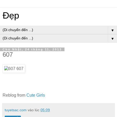
Đẹp
▼
▼
Chủ Nhật, 24 tháng 11, 2013
607
Reblog from
Cute Girls
tuyetsac.com
vào lúc
05:09