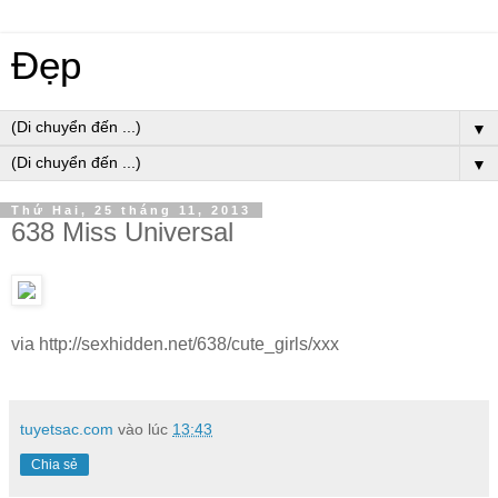
Đẹp
▼
▼
Thứ Hai, 25 tháng 11, 2013
638 Miss Universal
via http://sexhidden.net/638/cute_girls/xxx
tuyetsac.com
vào lúc
13:43
Chia sẻ