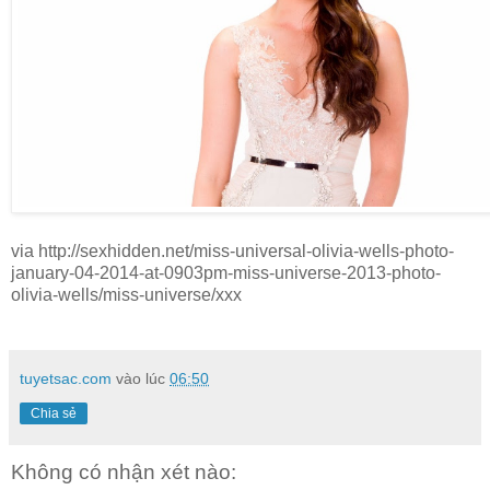
via http://sexhidden.net/miss-universal-olivia-wells-photo-
january-04-2014-at-0903pm-miss-universe-2013-photo-
olivia-wells/miss-universe/xxx
tuyetsac.com
vào lúc
06:50
Chia sẻ
Không có nhận xét nào: