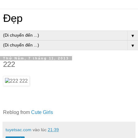
Đẹp
▼
▼
Thứ Năm, 7 tháng 11, 2013
222
Reblog from
Cute Girls
tuyetsac.com
vào lúc
21:39