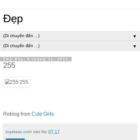
Đẹp
▼
▼
Thứ Bảy, 9 tháng 11, 2013
255
Reblog from
Cute Girls
tuyetsac.com
vào lúc
07:17