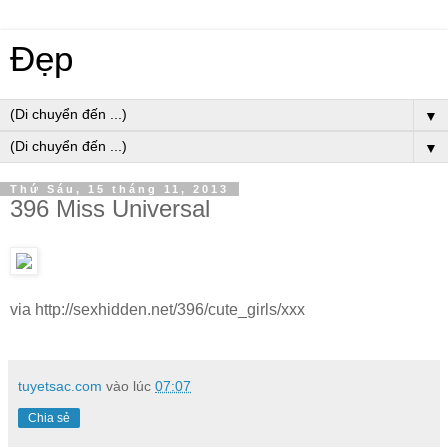
Đẹp
▼
▼
Thứ Sáu, 15 tháng 11, 2013
396 Miss Universal
via http://sexhidden.net/396/cute_girls/xxx
tuyetsac.com
vào lúc
07:07
Chia sẻ