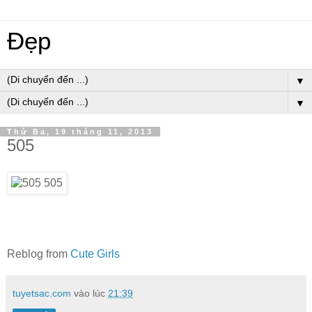
Đẹp
▼
▼
Thứ Ba, 19 tháng 11, 2013
505
Reblog from
Cute Girls
tuyetsac.com
vào lúc
21:39