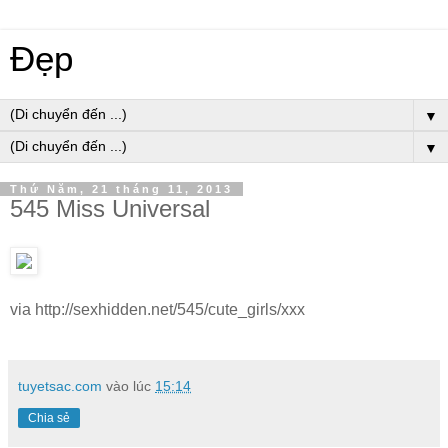
Đẹp
▼
▼
Thứ Năm, 21 tháng 11, 2013
545 Miss Universal
via http://sexhidden.net/545/cute_girls/xxx
tuyetsac.com
vào lúc
15:14
Chia sẻ