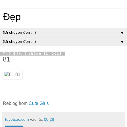
Đẹp
▼
▼
Thứ Bảy, 2 tháng 11, 2013
81
Reblog from
Cute Girls
tuyetsac.com
vào lúc
00:28