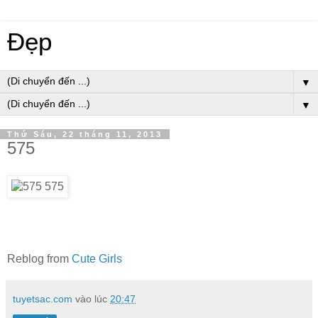
Đẹp
▼
▼
Thứ Sáu, 22 tháng 11, 2013
575
Reblog from
Cute Girls
tuyetsac.com
vào lúc
20:47