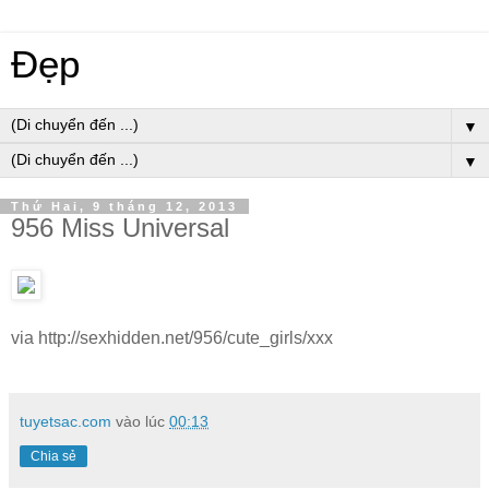
Đẹp
▼
▼
Thứ Hai, 9 tháng 12, 2013
956 Miss Universal
via http://sexhidden.net/956/cute_girls/xxx
tuyetsac.com
vào lúc
00:13
Chia sẻ