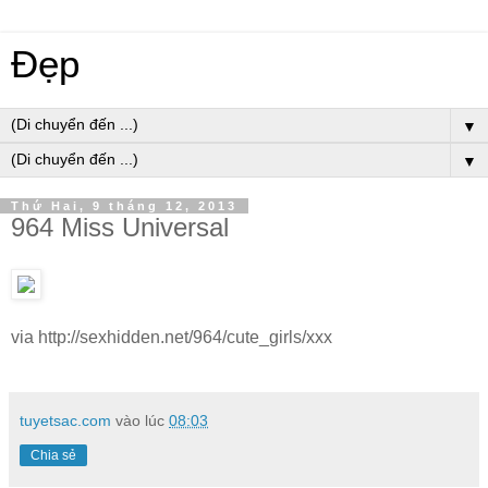
Đẹp
▼
▼
Thứ Hai, 9 tháng 12, 2013
964 Miss Universal
via http://sexhidden.net/964/cute_girls/xxx
tuyetsac.com
vào lúc
08:03
Chia sẻ